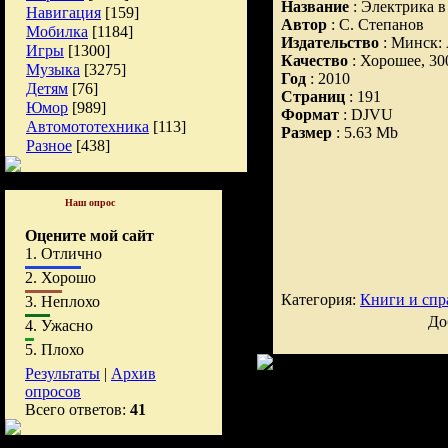
Название
: Электрика в
Навигация
[159]
Автор
: С. Степанов
Мобилка
[1184]
Издательство
: Минск:
Игры
[1300]
Качество
: Хорошее, 30
Музыка
[3275]
Год
: 2010
Детям
[76]
Страниц
: 191
Юмор
[989]
Формат
: DJVU
Автомототехника
[113]
Размер
: 5.63 Mb
Разное
[438]
Наш опрос
Оцените мой сайт
1.
Отлично
2.
Хорошо
Категория:
Книги и спр
3.
Неплохо
До
4.
Ужасно
5.
Плохо
Результаты
|
Архив
опросов
Всего ответов:
41