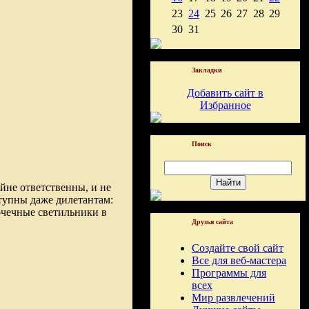
23
24
25
26
27
28
29
30
31
Закладки
Добавить сайт в
Избранное
Поиск
йне ответственны, и не
тупны даже дилетантам:
очечные светильники в
Друзья сайта
Создайте свой сайт
Все для веб-мастера
Программы для
всех
Мир развлечений