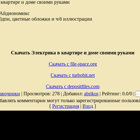
 квартире и доме своими руками
 Айдиономикс
0дпи, цветные обложки и ч/б иллюстрации
Скачать Электрика в квартире и доме своими руками
Скачать с file-space.org
Скачать с turbobit.net
Скачать с depositfiles.com
авочники
| Просмотров: 278 | Добавил:
abrikos
| Рейтинг: 0.0/0 |
бавлять комментарии могут только зарегистрированные пользова
[
Регистрация
|
Вход
]