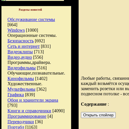
Разделы новостей
Обслуживание системы
[664]
Windows
[1000]
Операционные системы.
Безопасность
[692]
Сеть и интернет
[831]
Видеоклипы
[713]
Видео,аудио
[556]
Программы,драйвера.
Видеофильмы
[516]
Обучающие,познавательные.
Любые работы, связанны
Кинофильмы
[1402]
каждый возьмётся осуще
Художественные.
заменить розетки или в
Мультфильмы
[362]
подвесном потолке - все
Графика
[839]
Обои и хранители экрана
Содержание
:
[793]
Книги и справочники
[4090]
Программирование
[4]
Переводчики
[36]
Портабл
[1163]