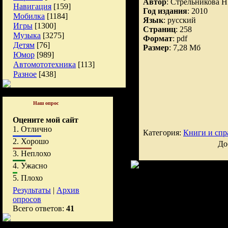
Автор
: Стрельникова Н
Навигация
[159]
Год издания
: 2010
Мобилка
[1184]
Язык
: русский
Игры
[1300]
Страниц
: 258
Музыка
[3275]
Формат
: pdf
Детям
[76]
Размер
: 7,28 Мб
Юмор
[989]
Автомототехника
[113]
Разное
[438]
Наш опрос
Оцените мой сайт
1.
Отлично
Категория:
Книги и спр
2.
Хорошо
До
3.
Неплохо
4.
Ужасно
5.
Плохо
Результаты
|
Архив
опросов
Всего ответов:
41