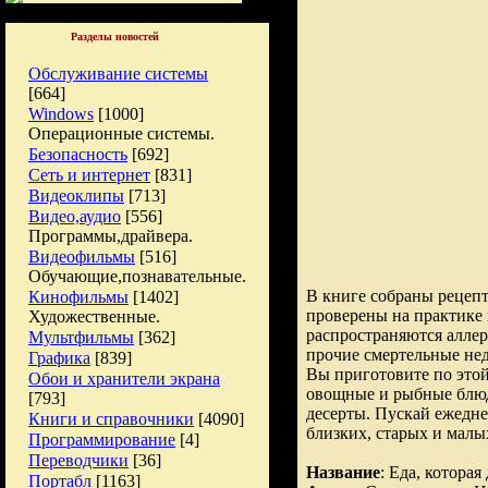
Разделы новостей
Обслуживание системы
[664]
Windows
[1000]
Операционные системы.
Безопасность
[692]
Сеть и интернет
[831]
Видеоклипы
[713]
Видео,аудио
[556]
Программы,драйвера.
Видеофильмы
[516]
Обучающие,познавательные.
В книге собраны рецеп
Кинофильмы
[1402]
проверены на практике 
Художественные.
распространяются алле
Мультфильмы
[362]
прочие смертельные нед
Графика
[839]
Вы приготовите по это
Обои и хранители экрана
овощные и рыбные блюд
[793]
десерты. Пускай ежедне
Книги и справочники
[4090]
близких, старых и малы
Программирование
[4]
Переводчики
[36]
Название
: Еда, котора
Портабл
[1163]