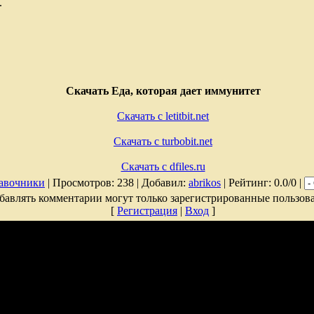
.
Скачать Еда, которая дает иммунитет
Скачать с letitbit.net
Скачать с turbobit.net
Скачать с dfiles.ru
авочники
| Просмотров: 238 | Добавил:
abrikos
| Рейтинг: 0.0/0 |
бавлять комментарии могут только зарегистрированные пользова
[
Регистрация
|
Вход
]