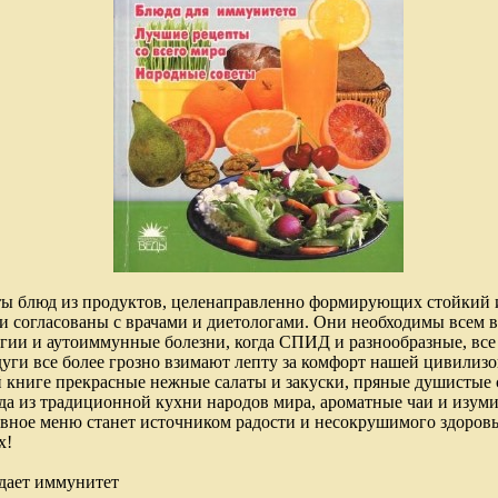
ты блюд из продуктов, целенаправленно формирующих стойкий 
и согласованы с врачами и диетологами. Они необходимы всем в
ргии и аутоиммунные болезни, когда СПИД и разнообразные, вс
уги все более грозно взимают лепту за комфорт нашей цивилиз
й книге прекрасные нежные салаты и закуски, пряные душистые
а из традиционной кухни народов мира, ароматные чаи и изум
вное меню станет источником радости и несокрушимого здоровь
х!
я дает иммунитет