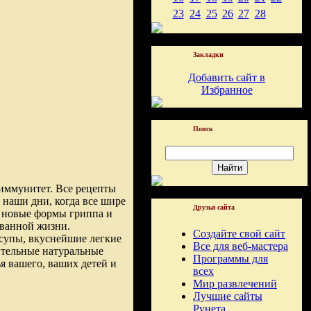
23
24
25
26
27
28
Закладки
Добавить сайт в
Избранное
Поиск
иммунитет. Все рецепты
 наши дни, когда все шире
Друзья сайта
е новые формы гриппа и
ованной жизни.
Создайте свой сайт
 супы, вкуснейшие легкие
Все для веб-мастера
ительные натуральные
Программы для
я вашего, ваших детей и
всех
Мир развлечений
Лучшие сайты
Рунета