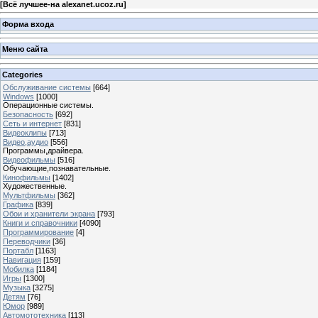
[
Всё лучшее-на alexanet.ucoz.ru
]
Форма входа
Меню сайта
Categories
Обслуживание системы
[664]
Windows
[1000]
Операционные системы.
Безопасность
[692]
Сеть и интернет
[831]
Видеоклипы
[713]
Видео,аудио
[556]
Программы,драйвера.
Видеофильмы
[516]
Обучающие,познавательные.
Кинофильмы
[1402]
Художественные.
Мультфильмы
[362]
Графика
[839]
Обои и хранители экрана
[793]
Книги и справочники
[4090]
Программирование
[4]
Переводчики
[36]
Портабл
[1163]
Навигация
[159]
Мобилка
[1184]
Игры
[1300]
Музыка
[3275]
Детям
[76]
Юмор
[989]
Автомототехника
[113]