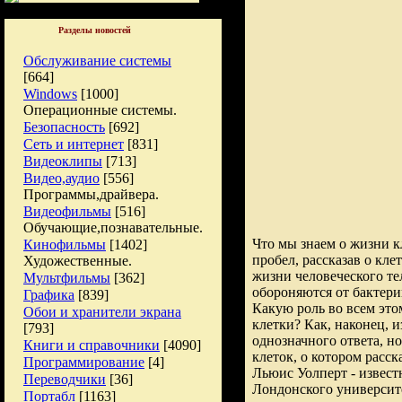
Разделы новостей
Обслуживание системы
[664]
Windows
[1000]
Операционные системы.
Безопасность
[692]
Сеть и интернет
[831]
Видеоклипы
[713]
Видео,аудио
[556]
Программы,драйвера.
Видеофильмы
[516]
Обучающие,познавательные.
Что мы знаем о жизни к
Кинофильмы
[1402]
пробел, рассказав о кле
Художественные.
жизни человеческого те
Мультфильмы
[362]
обороняются от бактери
Графика
[839]
Какую роль во всем это
Обои и хранители экрана
клетки? Как, наконец, 
[793]
однозначного ответа, но
Книги и справочники
[4090]
клеток, о котором расск
Программирование
[4]
Льюис Уолперт - извест
Переводчики
[36]
Лондонского университ
Портабл
[1163]