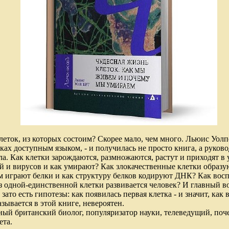
леток, из которых состоим? Скорее мало, чем много. Льюис Уолп
тках доступным языком, - и получилась не просто книга, а руко
ла. Как клетки зарождаются, размножаются, растут и приходят в
й и вирусов и как умирают? Как злокачественные клетки образу
м играют белки и как структуру белков кодируют ДНК? Как вос
из одной-единственной клетки развивается человек? И главный в
 зато есть гипотезы: как появилась первая клетка - и значит, ка
азывается в этой книге, невероятен.
ный британский биолог, популяризатор науки, телеведущий, по
ета.