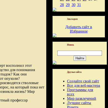
28
29
30
31
Закладки
Добавить сайт в
Избранное
Поиск
ерт восполнил этот
водство для понимания
Друзья сайта
 упадок? Как они
ют опухоли?
Создайте свой сайт
производятся стволовые
Все для веб-мастера
опрос, на который пока нет
Программы для
к возникла жизнь? Мир
всех
Мир развлечений
четный профессор
Лучшие сайты
Рунета