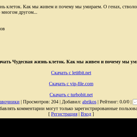
знь клеток. Как мы живем и почему мы умираем. О генах, стволо
о многом другом...
сов
чать Чудесная жизнь клеток. Как мы живем и почему мы у
Скачать с letitbit.net
Скачать с vip-file.com
Скачать с turbobit.net
авочники
| Просмотров: 204 | Добавил:
abrikos
| Рейтинг: 0.0/0 |
бавлять комментарии могут только зарегистрированные пользова
[
Регистрация
|
Вход
]