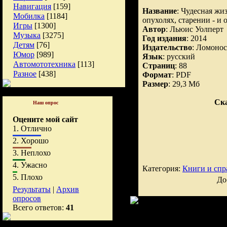
Навигация
[159]
Название
: Чудесная жи
Мобилка
[1184]
опухолях, старении - и 
Игры
[1300]
Автор
: Льюис Уолперт
Музыка
[3275]
Год издания
: 2014
Детям
[76]
Издательство
: Ломоно
Юмор
[989]
Язык
: русский
Автомототехника
[113]
Страниц
: 88
Разное
[438]
Формат
: PDF
Размер
: 29,3 Мб
Ска
Наш опрос
Оцените мой сайт
1.
Отлично
2.
Хорошо
3.
Неплохо
4.
Ужасно
Категория:
Книги и спр
5.
Плохо
До
Результаты
|
Архив
опросов
Всего ответов:
41