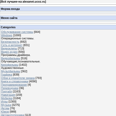
[
Всё лучшее-на alexanet.ucoz.ru
]
Форма входа
Меню сайта
Categories
Обслуживание системы
[664]
Windows
[1000]
Операционные системы.
Безопасность
[692]
Сеть и интернет
[831]
Видеоклипы
[713]
Видео,аудио
[556]
Программы,драйвера.
Видеофильмы
[516]
Обучающие,познавательные.
Кинофильмы
[1402]
Художественные.
Мультфильмы
[362]
Графика
[839]
Обои и хранители экрана
[793]
Книги и справочники
[4090]
Программирование
[4]
Переводчики
[36]
Портабл
[1163]
Навигация
[159]
Мобилка
[1184]
Игры
[1300]
Музыка
[3275]
Детям
[76]
Юмор
[989]
Автомототехника
[113]