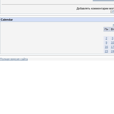
Добавлять комментарии могу
[
Р
Calendar
Пн
Вт
2
3
9
10
16
17
23
24
Полная версия сайта