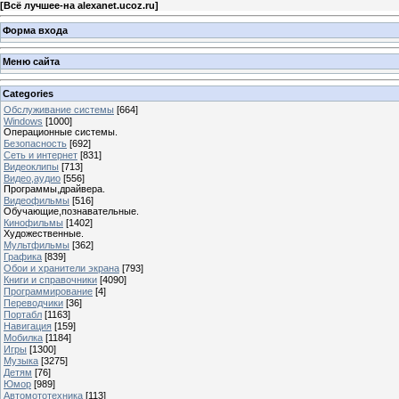
[
Всё лучшее-на alexanet.ucoz.ru
]
Форма входа
Меню сайта
Categories
Обслуживание системы
[664]
Windows
[1000]
Операционные системы.
Безопасность
[692]
Сеть и интернет
[831]
Видеоклипы
[713]
Видео,аудио
[556]
Программы,драйвера.
Видеофильмы
[516]
Обучающие,познавательные.
Кинофильмы
[1402]
Художественные.
Мультфильмы
[362]
Графика
[839]
Обои и хранители экрана
[793]
Книги и справочники
[4090]
Программирование
[4]
Переводчики
[36]
Портабл
[1163]
Навигация
[159]
Мобилка
[1184]
Игры
[1300]
Музыка
[3275]
Детям
[76]
Юмор
[989]
Автомототехника
[113]