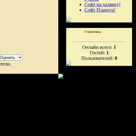
Софт на халявку!
Софт Планета!
Статистика
Онлайн всего:
1
Гостей:
1
Пользователей:
0
тели.