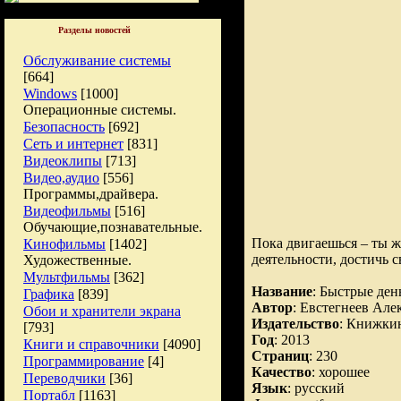
Разделы новостей
Обслуживание системы
[664]
Windows
[1000]
Операционные системы.
Безопасность
[692]
Сеть и интернет
[831]
Видеоклипы
[713]
Видео,аудио
[556]
Программы,драйвера.
Видеофильмы
[516]
Обучающие,познавательные.
Пока двигаешься – ты ж
Кинофильмы
[1402]
деятельности, достичь 
Художественные.
Мультфильмы
[362]
Название
: Быстрые ден
Графика
[839]
Автор
: Евстегнеев Але
Обои и хранители экрана
Издательство
: Книжки
[793]
Год
: 2013
Книги и справочники
[4090]
Страниц
: 230
Программирование
[4]
Качество
: хорошее
Переводчики
[36]
Язык
: русский
Портабл
[1163]