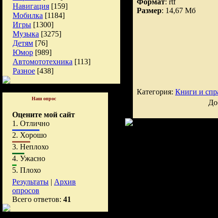
Формат
: rtf
Навигация
[159]
Размер
: 14,67 Мб
Мобилка
[1184]
Игры
[1300]
Музыка
[3275]
Детям
[76]
Юмор
[989]
Автомототехника
[113]
Разное
[438]
Категория:
Книги и спр
Наш опрос
До
Оцените мой сайт
1.
Отлично
2.
Хорошо
3.
Неплохо
4.
Ужасно
5.
Плохо
Результаты
|
Архив
опросов
Всего ответов:
41