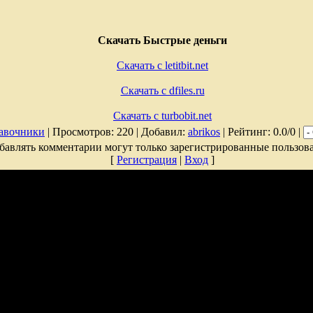
Скачать Быстрые деньги
Скачать с letitbit.net
Скачать с dfiles.ru
Скачать с turbobit.net
авочники
| Просмотров: 220 | Добавил:
abrikos
| Рейтинг: 0.0/0 |
бавлять комментарии могут только зарегистрированные пользова
[
Регистрация
|
Вход
]