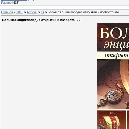
Разное
[438]
Главная
»
2015
»
Апрель
»
14
» Большая энциклопедия открытий и изобретений
Большая энциклопедия открытий и изобретений