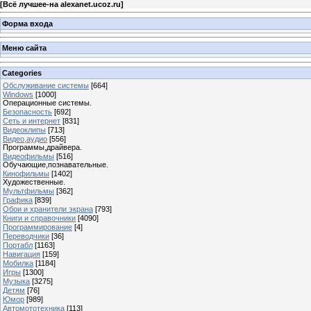
[
Всё лучшее-на alexanet.ucoz.ru
]
Форма входа
Меню сайта
Categories
Обслуживание системы
[664]
Windows
[1000]
Операционные системы.
Безопасность
[692]
Сеть и интернет
[831]
Видеоклипы
[713]
Видео,аудио
[556]
Программы,драйвера.
Видеофильмы
[516]
Обучающие,познавательные.
Кинофильмы
[1402]
Художественные.
Мультфильмы
[362]
Графика
[839]
Обои и хранители экрана
[793]
Книги и справочники
[4090]
Программирование
[4]
Переводчики
[36]
Портабл
[1163]
Навигация
[159]
Мобилка
[1184]
Игры
[1300]
Музыка
[3275]
Детям
[76]
Юмор
[989]
Автомототехника
[113]