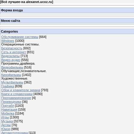
[
Всё лучшее-на alexanet.ucoz.ru
]
Форма входа
Меню сайта
Categories
Обслуживание системы
[664]
Windows
[1000]
Операционные системы.
Безопасность
[692]
Сеть и интернет
[831]
Видеоклипы
[713]
Видео,аудио
[556]
Программы,драйвера.
Видеофильмы
[516]
Обучающие,познавательные.
Кинофильмы
[1402]
Художественные.
Мультфильмы
[362]
Графика
[839]
Обои и хранители экрана
[793]
Книги и справочники
[4090]
Программирование
[4]
Переводчики
[36]
Портабл
[1163]
Навигация
[159]
Мобилка
[1184]
Игры
[1300]
Музыка
[3275]
Детям
[76]
Юмор
[989]
Автомототехника
[113]