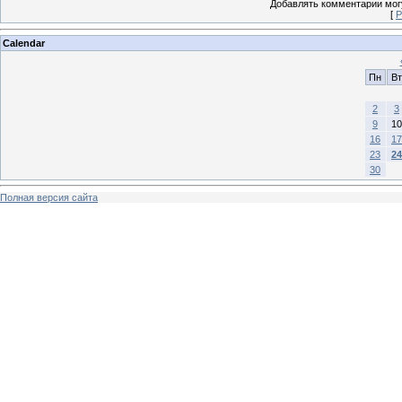
Добавлять комментарии могу
[
Р
Calendar
Пн
Вт
2
3
9
10
16
17
23
24
30
Полная версия сайта