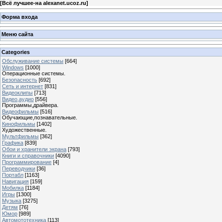
[
Всё лучшее-на alexanet.ucoz.ru
]
Форма входа
Меню сайта
Categories
Обслуживание системы
[664]
Windows
[1000]
Операционные системы.
Безопасность
[692]
Сеть и интернет
[831]
Видеоклипы
[713]
Видео,аудио
[556]
Программы,драйвера.
Видеофильмы
[516]
Обучающие,познавательные.
Кинофильмы
[1402]
Художественные.
Мультфильмы
[362]
Графика
[839]
Обои и хранители экрана
[793]
Книги и справочники
[4090]
Программирование
[4]
Переводчики
[36]
Портабл
[1163]
Навигация
[159]
Мобилка
[1184]
Игры
[1300]
Музыка
[3275]
Детям
[76]
Юмор
[989]
Автомототехника
[113]