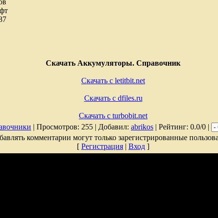
ов
офт
187
Скачать Аккумуляторы. Справочник
Скачать с letitbit.net
Скачать с dfiles.ru
Скачать с turbobit.net
авочники
| Просмотров: 255 | Добавил:
abrikos
| Рейтинг: 0.0/0 |
бавлять комментарии могут только зарегистрированные пользова
[
Регистрация
|
Вход
]