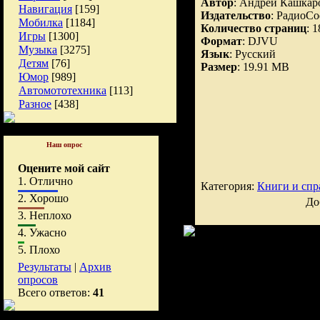
Автор
: Андрей Кашкар
Навигация
[159]
Издательство
: РадиоС
Мобилка
[1184]
Количество страниц
: 
Игры
[1300]
Формат
: DJVU
Музыка
[3275]
Язык
: Русский
Детям
[76]
Размер
: 19.91 MB
Юмор
[989]
Автомототехника
[113]
Разное
[438]
Наш опрос
Оцените мой сайт
1.
Отлично
Категория:
Книги и спр
2.
Хорошо
До
3.
Неплохо
4.
Ужасно
5.
Плохо
Результаты
|
Архив
опросов
Всего ответов:
41