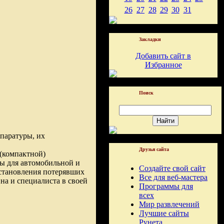
26
27
28
29
30
31
Закладки
Добавить сайт в
Избранное
Поиск
паратуры, их
Друзья сайта
(компактной)
ы для автомобильной и
Создайте свой сайт
сстановления потерявших
Все для веб-мастера
на и специалиста в своей
Программы для
всех
Мир развлечений
Лучшие сайты
Рунета