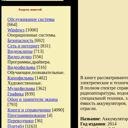
Разделы новостей
Обслуживание системы
[664]
Windows
[1000]
Операционные системы.
Безопасность
[692]
Сеть и интернет
[831]
Видеоклипы
[713]
Видео,аудио
[556]
Программы,драйвера.
Видеофильмы
[516]
Обучающие,познавательные.
В книге рассматривают
Кинофильмы
[1402]
электрические и технич
Художественные.
В полном спектре спра
Мультфильмы
[362]
радиоаппаратуры, водо
Графика
[839]
специальной техники, э
Обои и хранители экрана
ёмкость аккумуляторов,
[793]
отрасли.
Книги и справочники
[4090]
Программирование
[4]
Название
: Аккумулято
Переводчики
[36]
Год издания
: 2014
Портабл
[1163]