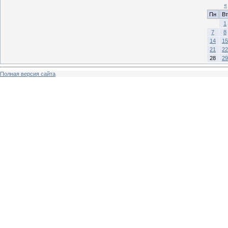
«
Пн
Вт
1
7
8
14
15
21
22
28
29
Полная версия сайта