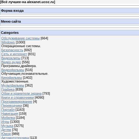
[
Всё лучшее-на alexanet.ucoz.ru
]
Форма входа
Меню сайта
Categories
Обслуживание системы
[664]
Windows
[1000]
Операционные системы.
Безопасность
[692]
Сеть и интернет
[831]
Видеоклипы
[713]
Видео,аудио
[556]
Программы,драйвера.
Видеофильмы
[516]
Обучающие,познавательные.
Кинофильмы
[1402]
Художественные.
Мультфильмы
[362]
Графика
[839]
Обои и хранители экрана
[793]
Книги и справочники
[4090]
Программирование
[4]
Переводчики
[36]
Портабл
[1163]
Навигация
[159]
Мобилка
[1184]
Игры
[1300]
Музыка
[3275]
Детям
[76]
Юмор
[989]
Автомототехника
[113]