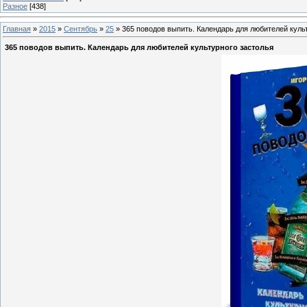
Разное
[438]
Главная
»
2015
»
Сентябрь
»
25
» 365 поводов выпить. Календарь для любителей куль
365 поводов выпить. Календарь для любителей культурного застолья