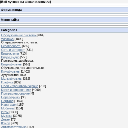
[
Всё лучшее-на alexanet.ucoz.ru
]
Форма входа
Меню сайта
Categories
Обслуживание системы
[664]
Windows
[1000]
Операционные системы.
Безопасность
[692]
Сеть и интернет
[831]
Видеоклипы
[713]
Видео,аудио
[556]
Программы,драйвера.
Видеофильмы
[516]
Обучающие,познавательные.
Кинофильмы
[1402]
Художественные.
Мультфильмы
[362]
Графика
[839]
Обои и хранители экрана
[793]
Книги и справочники
[4090]
Программирование
[4]
Переводчики
[36]
Портабл
[1163]
Навигация
[159]
Мобилка
[1184]
Игры
[1300]
Музыка
[3275]
Детям
[76]
Юмор
[989]
Автомототехника
[113]