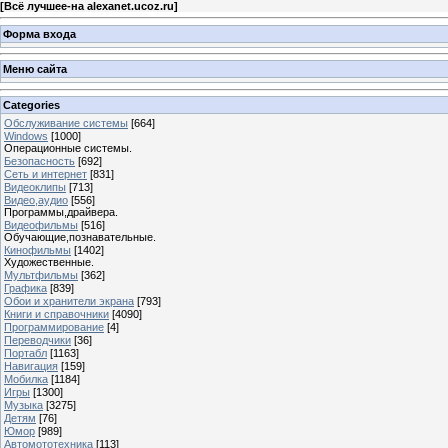
[
Всё лучшее-на alexanet.ucoz.ru
]
Форма входа
Меню сайта
Categories
Обслуживание системы
[664]
Windows
[1000]
Операционные системы.
Безопасность
[692]
Сеть и интернет
[831]
Видеоклипы
[713]
Видео,аудио
[556]
Программы,драйвера.
Видеофильмы
[516]
Обучающие,познавательные.
Кинофильмы
[1402]
Художественные.
Мультфильмы
[362]
Графика
[839]
Обои и хранители экрана
[793]
Книги и справочники
[4090]
Программирование
[4]
Переводчики
[36]
Портабл
[1163]
Навигация
[159]
Мобилка
[1184]
Игры
[1300]
Музыка
[3275]
Детям
[76]
Юмор
[989]
Автомототехника
[113]